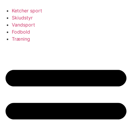
Videre
til
Ketcher sport
indhold
Skiudstyr
Vandsport
Fodbold
Træning