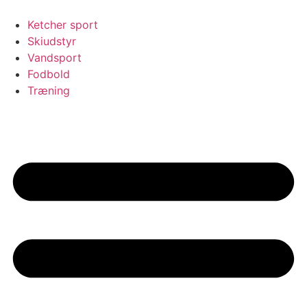
Videre
til
Ketcher sport
indhold
Skiudstyr
Vandsport
Fodbold
Træning